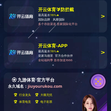
hth体育(中国)
当前位置：
首页
>
空调暖通新风
>
普通异
制冷制热工程
普通异步电动机
制冷设备
制冷材料
制冷工具
电控柜/温控器
冷冻油
ABB电机QA普通电机 (1)
制冷阀件
机组组件
冷库材料
空调暖通新风