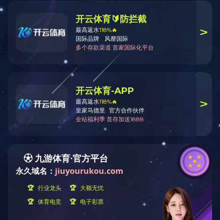
当前位置：
首页
>
制冷制热工程
>
冷库蔬
制冷制热工程
制冷设备
制冷材料
制冷工具
电控柜/温控器
产品介绍
冷冻油
制冷阀件
机组组件
上一篇:
过滤器系列
冷库材料
相关标签：
制冷制热工程
,
冷库
空调暖通新风