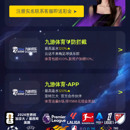
相关产品
清洗剂
hth体育(中国)
咨询热线
13888709601
全国售后热线：
13888709601
太阳能
邮箱：
1105409420@qq.com
相关新闻
地址：云南昆明市盘龙区二环
冷库工程温度怎么控制的
东路473号
冷库工程的防潮层应采用
冷库工程可以做什么
做冷库工程要找什么样的公司
冷库工程要怎么做