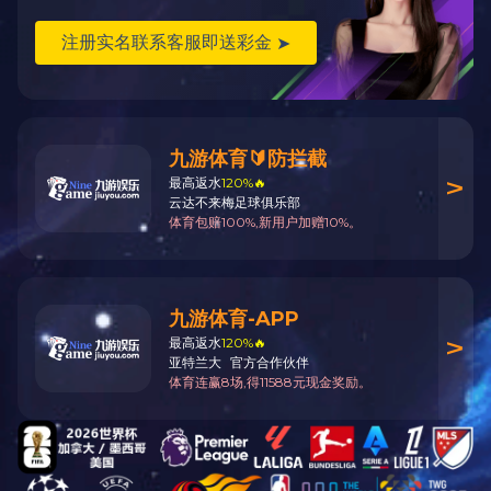
清洗剂
新闻中心
行业新闻
公司新闻
常见问题
hth体育(中国)
咨询热线
盾安
三通化霜阀产品说明
13888709601
全国售后热线：
13888709601
邮箱：