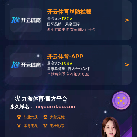
当前位置：
首页
>
常见问题
>
盾安三通化
制冷制热工程
制冷设备
制冷材料
制冷工具
电控柜/温控器
冷冻油
制冷阀件
机组组件
冷库材料
空调暖通新风